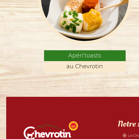
Apéri’toasts
au Chevrotin
Notre 
Le Ch