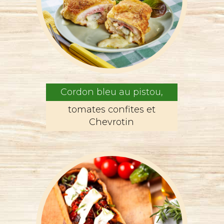
Cordon bleu au pistou,
tomates confites et
Chevrotin