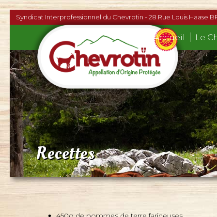
Syndicat Interprofessionnel du Chevrotin - 28 Rue Louis Haase B
Accueil
Le C
Recettes
450g de pommes de terre farineuses