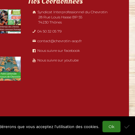
Nos Coordonnées
Syndicat Interprofessionnel du Chevrotin
28 Rue Louis Haase BP 55
74230 Thônes
04 50 32 05 79
contact@chevrotin-aop.fr
Nous suivre sur facebook
Nous suivre sur youtube
idérerons que vous acceptez l'utilisation des cookies.
Ok