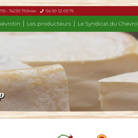
P55 - 74230 Thônes
04 50 32 05 79
hevrotin
Les producteurs
Le Syndicat du Chevro
P