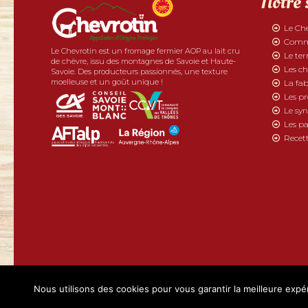
Notre 
Le Ch
Comme
Le Chevrotin est un fromage fermier AOP au lait cru
Le ter
de chèvre, issu des montagnes de Savoie et Haute-
Les ch
Savoie. Des producteurs passionnés, une texture
moelleuse et un goût unique !
La fab
Les p
Le syn
Les pa
Recett
2019 - Chevrotin tous droits réservés | Réalisé par
Boostacom
et
Li
Nous utilisons des cookies pour vous garantir la meilleure expér