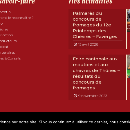
savoir-faire
Nos actualités
evrotin
Palmarès du
nt le reconnaître ?
concours de
roir
fromages du 12e
èvres
Printemps des
rication
Chèvres – Faverges
roducteurs
15 avril 2026
dicat
rtenaires
es & Conseils
Foire cantonale aux
moutons et aux
chèvres de Thônes –
résultats du
concours de
fromages
9 novembre 2023
com Développement
|
Mentions légales
|
RGPD
|
Partenaires
ience sur notre site. Si vous continuez à utiliser ce dernier, nous cons