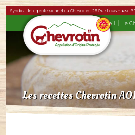
Syndicat Interprofessionnel du Chevrotin - 28 Rue Louis Haase B
Accueil
Le C
Les recettes Chevrotin AO