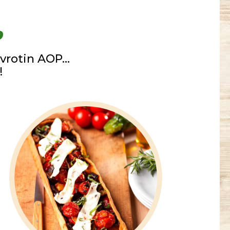
P
vrotin AOP…
!