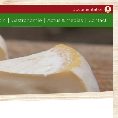
Documentation
tin
Gastronomie
Actus & medias
Contact