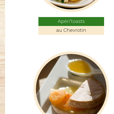
Apéri’toasts
au Chevrotin