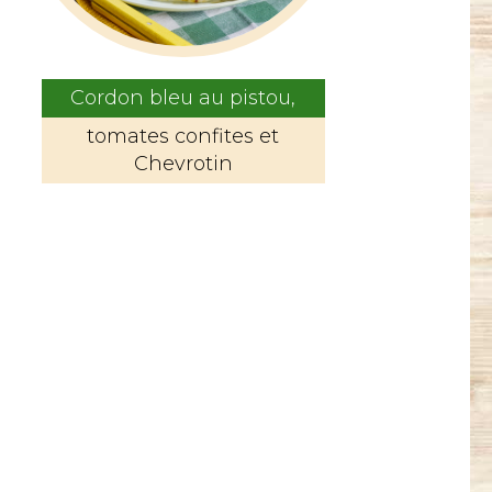
Cordon bleu au pistou,
tomates confites et
Chevrotin