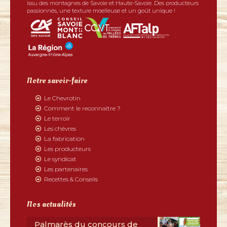
issu des montagnes de Savoie et Haute-Savoie. Des producteurs
passionnés, une texture moelleuse et un goût unique !
Notre savoir-faire
Le Chevrotin
Comment le reconnaître ?
Le terroir
Les chèvres
La fabrication
Les producteurs
Le syndicat
Les partenaires
Recettes & Conseils
Nos actualités
Palmarès du concours de