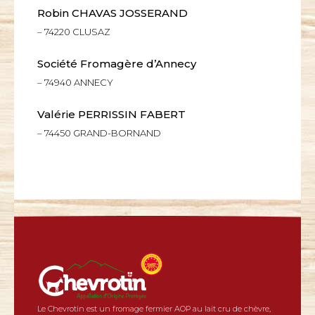
Robin CHAVAS JOSSERAND
– 74220 CLUSAZ
Société Fromagère d’Annecy
– 74940 ANNECY
Valérie PERRISSIN FABERT
– 74450 GRAND-BORNAND
Le Chevrotin est un fromage fermier AOP au lait cru de chèvre,