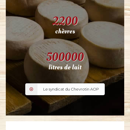
2200
chèvres
500000
litres de lait
Le syndicat du Chevrotin AOP