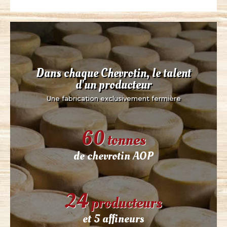
Une saveur unique : de la douceur, doublée d’une
légère pointe de piquant. Fromage fermier élaboré
à partir de lait cru et entier, ses saveurs ne sont donc
pas identiques d’une ferme à l’autre.
Dans chaque Chevrotin, le talent
d'un producteur
Une fabrication exclusivement fermière
60
tonnes
de chevrotin AOP
24
producteurs
et 5 affineurs