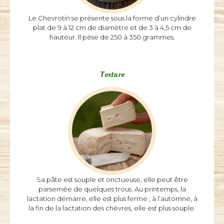
Le Chevrotin se présente sous la forme d’un cylindre
plat de 9 à 12 cm de diamètre et de 3 à 4,5 cm de
Le Chevrotin se présente sous la forme d’un cylindre
hauteur. Il pèse de 250 à 350 grammes.
plat de 9 à 12 cm de diamètre et de 3 à 4,5 cm de
hauteur. Il pèse de 250 à 350 grammes.
Croûte
Texture
Sa croûte lavée est rosée, recouverte d’une fine
mousse blanche. Toujours claire, elle revêt des
Sa pâte est souple et onctueuse, elle peut être
teintes allant du blanc crémeux au jaune d’or, en
parsemée de quelques trous. Au printemps, la
fonction des saisons et de l’alimentation des chèvres
lactation démarre, elle est plus ferme ; à l’automne, à
(foin, herbe, fleurs…).
la fin de la lactation des chèvres, elle est plus souple.