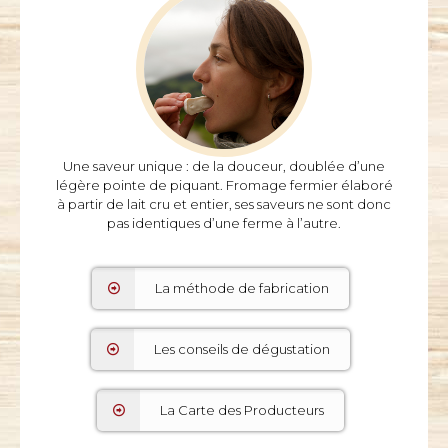
Sa pâte est souple et onctueuse, elle peut être
parsemée de quelques trous. Au printemps, la
Une saveur unique : de la douceur, doublée d’une
lactation démarre, elle est plus ferme ; à l’automne, à
légère pointe de piquant. Fromage fermier élaboré
la fin de la lactation des chèvres, elle est plus souple.
à partir de lait cru et entier, ses saveurs ne sont donc
pas identiques d’une ferme à l’autre.
Goût
La méthode de fabrication
Les conseils de dégustation
La Carte des Producteurs