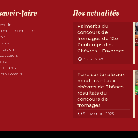
savoir-faire
Nos actualités
evrotin
Palmarès du
nt le reconnaître ?
concours de
roir
fromages du 12e
èvres
Printemps des
rication
Chèvres – Faverges
roducteurs
15 avril 2026
dicat
rtenaires
es & Conseils
Foire cantonale aux
moutons et aux
chèvres de Thônes –
résultats du
concours de
fromages
9 novembre 2023