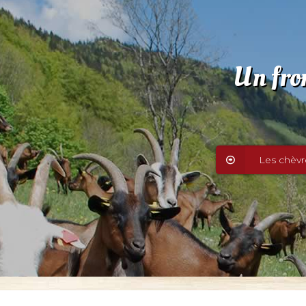
Un fro
Les chèvr