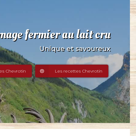
mage fermier au lait cru
Unique et savoureux
es Chevrotin
Les recettes Chevrotin