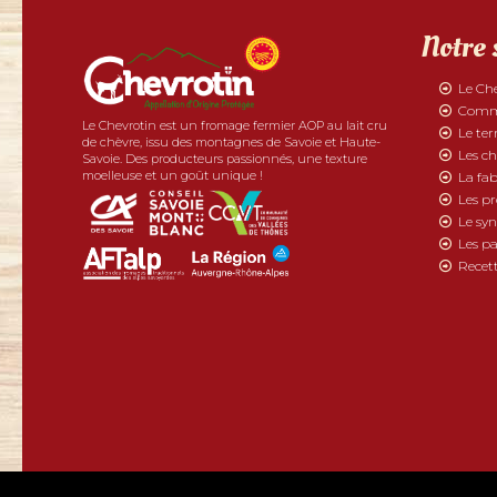
Notre 
Le Ch
Comme
Le Chevrotin est un fromage fermier AOP au lait cru
Le ter
de chèvre, issu des montagnes de Savoie et Haute-
Les ch
Savoie. Des producteurs passionnés, une texture
moelleuse et un goût unique !
La fab
Les p
Le syn
Les pa
Recett