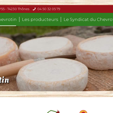
P55 - 74230 Thônes
04 50 32 05 79
hevrotin
Les producteurs
Le Syndicat du Chevro
tin