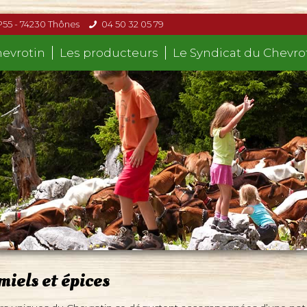
P55 - 74230 Thônes
04 50 32 05 79
hevrotin
Les producteurs
Le Syndicat du Chevro
miels et épices