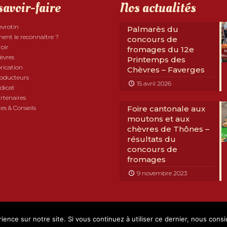
savoir-faire
Nos actualités
evrotin
Palmarès du
nt le reconnaître ?
concours de
roir
fromages du 12e
èvres
Printemps des
rication
Chèvres – Faverges
roducteurs
15 avril 2026
dicat
rtenaires
es & Conseils
Foire cantonale aux
moutons et aux
chèvres de Thônes –
résultats du
concours de
fromages
9 novembre 2023
com Développement
|
Mentions légales
|
RGPD
|
Partenaires
ience sur notre site. Si vous continuez à utiliser ce dernier, nous cons