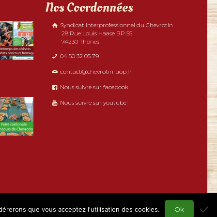
Nos Coordonnées
Syndicat Interprofessionnel du Chevrotin
28 Rue Louis Haase BP 55
74230 Thônes
04 50 32 05 79
contact@chevrotin-aop.fr
Nous suivre sur facebook
Nous suivre sur youtube
idérerons que vous acceptez l'utilisation des cookies.
Ok