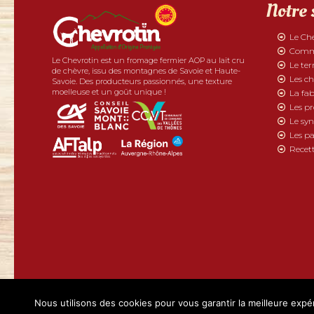
Notre 
Le Ch
Comme
Le Chevrotin est un fromage fermier AOP au lait cru
Le ter
de chèvre, issu des montagnes de Savoie et Haute-
Les ch
Savoie. Des producteurs passionnés, une texture
moelleuse et un goût unique !
La fab
Les p
Le syn
Les pa
Recett
2019 - Chevrotin tous droits réservés | Réalisé par
Boostacom
et
Li
Nous utilisons des cookies pour vous garantir la meilleure expér