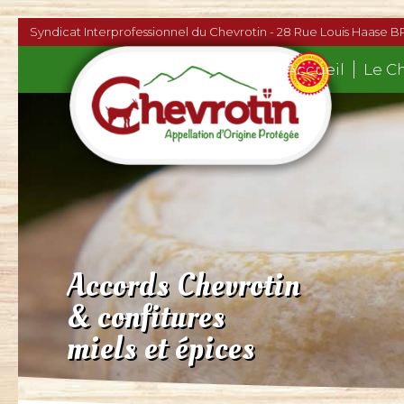
Syndicat Interprofessionnel du Chevrotin - 28 Rue Louis Haase B
Accueil
Le C
Accords Chevrotin
& confitures
miels et épices