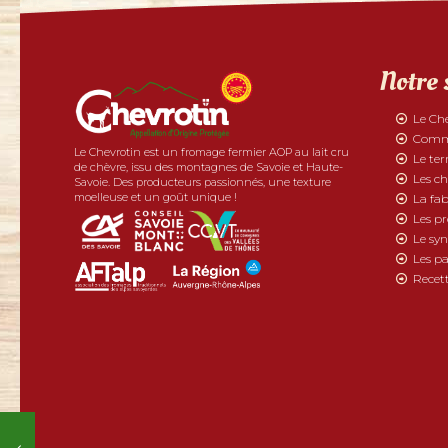
Notre 
Le Ch
Comme
Le Chevrotin est un fromage fermier AOP au lait cru
Le ter
de chèvre, issu des montagnes de Savoie et Haute-
Les ch
Savoie. Des producteurs passionnés, une texture
moelleuse et un goût unique !
La fab
Les p
Le syn
Les pa
Recett