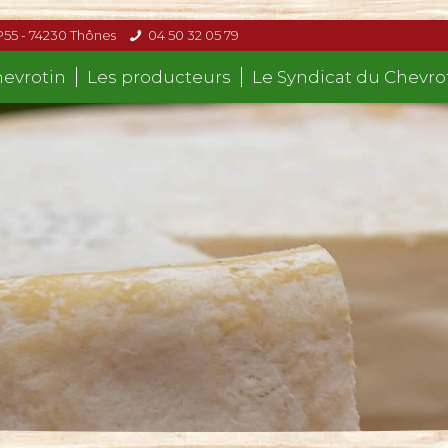
P55 - 74230 Thônes
04 50 32 05 79
hevrotin
Les producteurs
Le Syndicat du Chevro