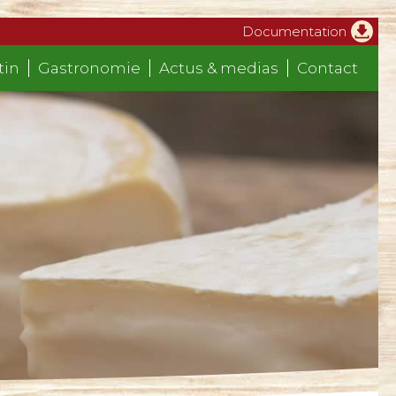
Documentation
tin
Gastronomie
Actus & medias
Contact