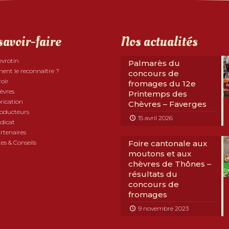
savoir-faire
Nos actualités
evrotin
Palmarès du
nt le reconnaître ?
concours de
roir
fromages du 12e
èvres
Printemps des
rication
Chèvres – Faverges
roducteurs
15 avril 2026
dicat
rtenaires
es & Conseils
Foire cantonale aux
moutons et aux
chèvres de Thônes –
résultats du
concours de
fromages
9 novembre 2023