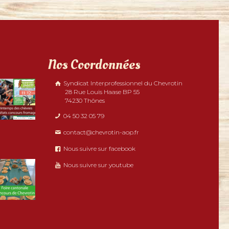
Nos Coordonnées
Syndicat Interprofessionnel du Chevrotin
28 Rue Louis Haase BP 55
74230 Thônes
04 50 32 05 79
contact@chevrotin-aop.fr
Nous suivre sur facebook
Nous suivre sur youtube