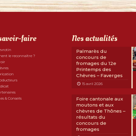
savoir-faire
Nos actualités
evrotin
Palmarès du
nt le reconnaître ?
concours de
roir
fromages du 12e
èvres
Printemps des
rication
Chèvres – Faverges
roducteurs
15 avril 2026
dicat
rtenaires
es & Conseils
Foire cantonale aux
moutons et aux
chèvres de Thônes –
résultats du
concours de
fromages