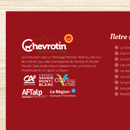
Notre 
Le Ch
Comme
Le Chevrotin est un fromage fermier AOP au lait cru
Le ter
de chèvre, issu des montagnes de Savoie et Haute-
Les ch
Savoie. Des producteurs passionnés, une texture
moelleuse et un goût unique !
La fab
Les p
Le syn
Les pa
Recett