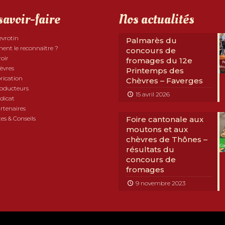
savoir-faire
Nos actualités
evrotin
Palmarès du
nt le reconnaître ?
concours de
roir
fromages du 12e
èvres
Printemps des
rication
Chèvres – Faverges
roducteurs
15 avril 2026
dicat
rtenaires
es & Conseils
Foire cantonale aux
moutons et aux
chèvres de Thônes –
résultats du
concours de
fromages
9 novembre 2023
com Développement
|
Mentions légales
|
RGPD
|
Partenaires