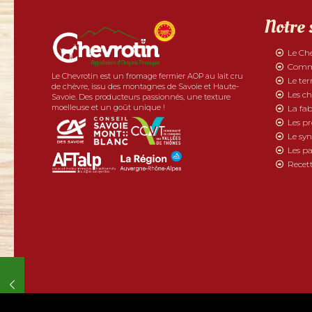
Notre 
Le Ch
Comme
Le Chevrotin est un fromage fermier AOP au lait cru
Le ter
de chèvre, issu des montagnes de Savoie et Haute-
Les ch
Savoie. Des producteurs passionnés, une texture
moelleuse et un goût unique !
La fab
Les p
Le syn
Les pa
Recett
2019 - Chevrotin tous droits réservés | Réalisé par
Boostacom
et
Li