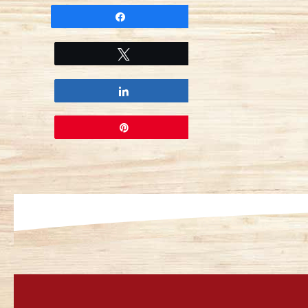
Partagez
Tweetez
Partagez
Épingle