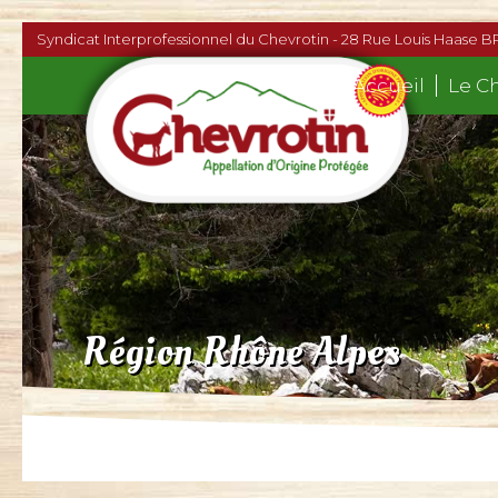
Syndicat Interprofessionnel du Chevrotin - 28 Rue Louis Haase B
Accueil
Le C
Région Rhône Alpes