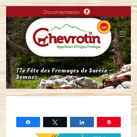
Documentation
17e Fête des Fromages de Savoie –
Semnoz
Partagez
Tweetez
Partagez
Épingle