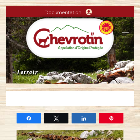
Documentation
Terroir
Partagez
Tweetez
Partagez
Épingle