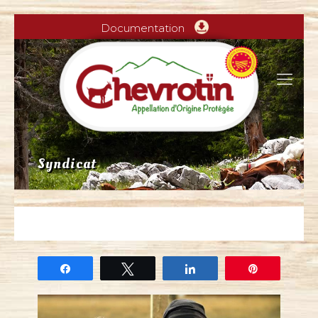
Documentation
Syndicat
Partagez
Tweetez
Partagez
Épingle