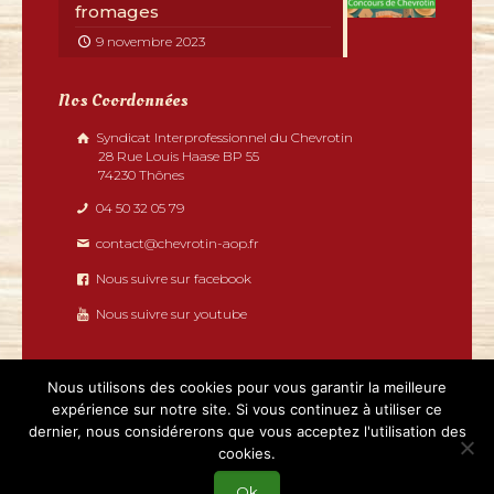
fromages
9 novembre 2023
Nos Coordonnées
Syndicat Interprofessionnel du Chevrotin
28 Rue Louis Haase BP 55
74230 Thônes
04 50 32 05 79
contact@chevrotin-aop.fr
Nous suivre sur facebook
Nous suivre sur youtube
Nous utilisons des cookies pour vous garantir la meilleure
expérience sur notre site. Si vous continuez à utiliser ce
dernier, nous considérerons que vous acceptez l'utilisation des
2019 - Chevrotin tous droits réservés | Réalisé par
cookies.
Boostacom
et
Licom Développement
|
Mentions légales
|
RGPD
|
Partenaires
Ok