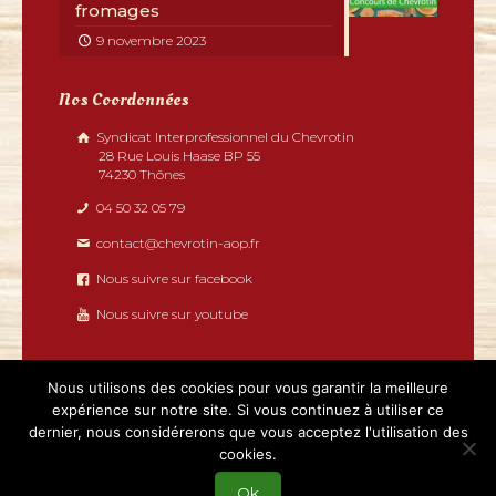
fromages
9 novembre 2023
Nos Coordonnées
Syndicat Interprofessionnel du Chevrotin
28 Rue Louis Haase BP 55
74230 Thônes
04 50 32 05 79
contact@chevrotin-aop.fr
Nous suivre sur facebook
Nous suivre sur youtube
Nous utilisons des cookies pour vous garantir la meilleure
expérience sur notre site. Si vous continuez à utiliser ce
dernier, nous considérerons que vous acceptez l'utilisation des
2019 - Chevrotin tous droits réservés | Réalisé par
cookies.
Boostacom
et
Licom Développement
|
Mentions légales
|
RGPD
|
Partenaires
Ok