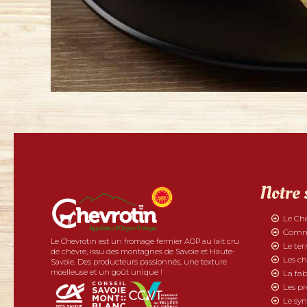
Notre 
Le Ch
Comme
Le Chevrotin est un fromage fermier AOP au lait cru
Le ter
de chèvre, issu des montagnes de Savoie et Haute-
Les ch
Savoie. Des producteurs passionnés, une texture
moelleuse et un goût unique !
La fab
Les p
Le syn