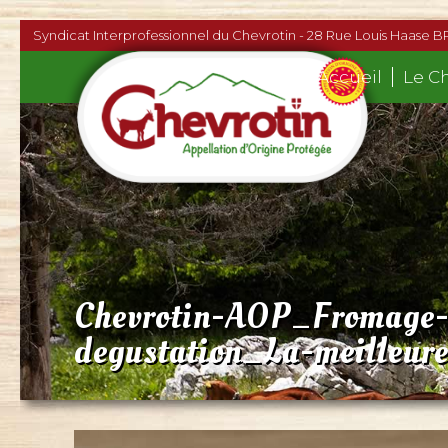
Syndicat Interprofessionnel du Chevrotin - 28 Rue Louis Haase B
Accueil
Le C
Chevrotin-AOP_Fromage-
degustation_La-meilleure