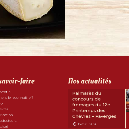
savoir-faire
Nos actualités
evrotin
Palmarès du
nt le reconnaître ?
concours de
roir
fromages du 12e
èvres
Printemps des
rication
Chèvres – Faverges
roducteurs
15 avril 2026
dicat