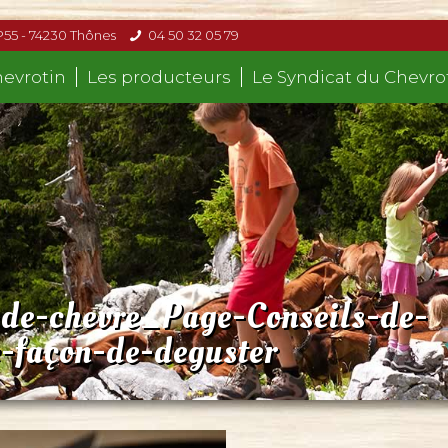
P55 - 74230 Thônes
04 50 32 05 79
hevrotin
Les producteurs
Le Syndicat du Chevro
de-chevre_Page-Conseils-de-
-façon-de-deguster