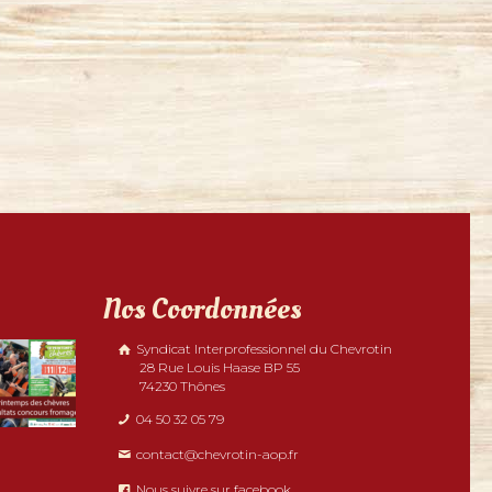
Nos Coordonnées
Syndicat Interprofessionnel du Chevrotin
28 Rue Louis Haase BP 55
74230 Thônes
04 50 32 05 79
contact@chevrotin-aop.fr
Nous suivre sur facebook