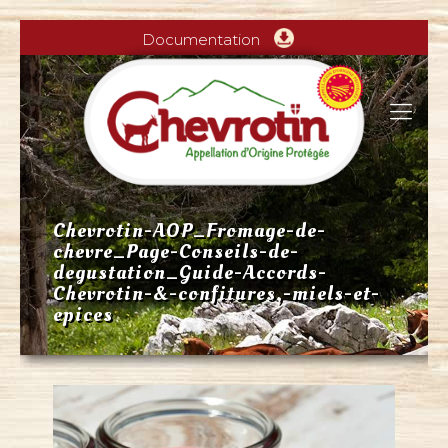
Documentation
Chevrotin-AOP_Fromage-de-
chevre_Page-Conseils-de-
degustation_Guide-Accords-
Chevrotin-&-confitures,-miels-et-
epices