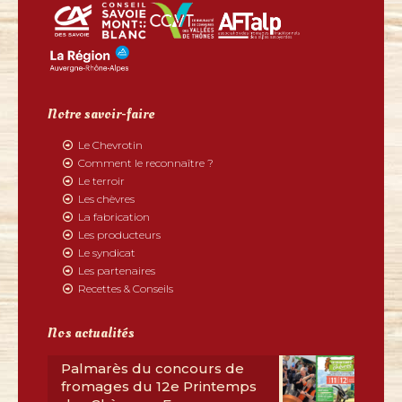
Notre savoir-faire
Le Chevrotin
Comment le reconnaître ?
Le terroir
Les chèvres
La fabrication
Les producteurs
Le syndicat
Les partenaires
Recettes & Conseils
Nos actualités
Palmarès du concours de
fromages du 12e Printemps