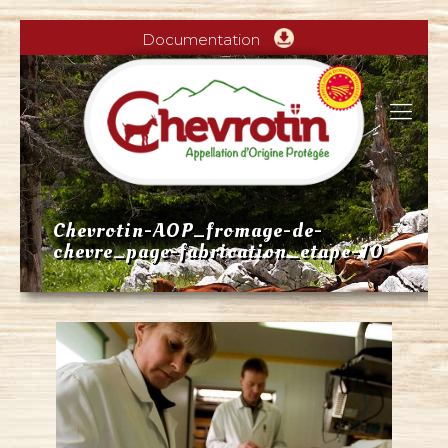
Documentation
Chevrotin-AOP_fromage-de-
chevre_page-fabrication_etape-10