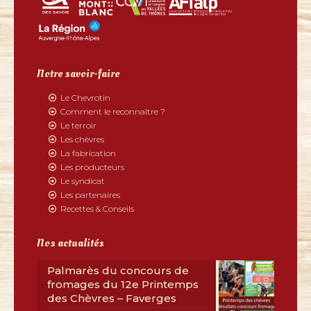
Notre savoir-faire
Le Chevrotin
Comment le reconnaître ?
Le terroir
Les chèvres
La fabrication
Les producteurs
Le syndicat
Les partenaires
Recettes & Conseils
Nos actualités
Palmarès du concours de
fromages du 12e Printemps
des Chèvres – Faverges