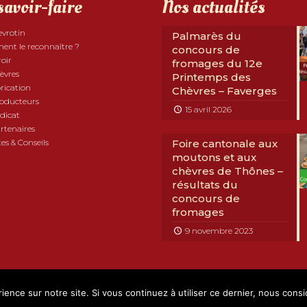
savoir-faire
Nos actualités
evrotin
Palmarès du
nt le reconnaître ?
concours de
roir
fromages du 12e
èvres
Printemps des
rication
Chèvres – Faverges
roducteurs
15 avril 2026
dicat
rtenaires
es & Conseils
Foire cantonale aux
moutons et aux
chèvres de Thônes –
résultats du
concours de
fromages
9 novembre 2023
com Développement
|
Mentions légales
|
RGPD
|
Partenaires
ience sur notre site. Si vous continuez à utiliser ce dernier, nous cons