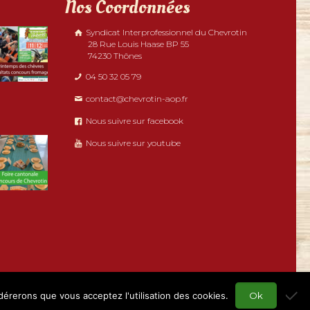
Nos Coordonnées
Syndicat Interprofessionnel du Chevrotin
28 Rue Louis Haase BP 55
74230 Thônes
04 50 32 05 79
contact@chevrotin-aop.fr
Nous suivre sur facebook
Nous suivre sur youtube
idérerons que vous acceptez l'utilisation des cookies.
Ok