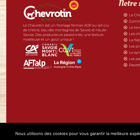
Notre 
Le Ch
Comme
Le Chevrotin est un fromage fermier AOP au lait cru
Le ter
de chèvre, issu des montagnes de Savoie et Haute-
Les ch
Savoie. Des producteurs passionnés, une texture
moelleuse et un goût unique !
La fab
Les p
Le syn
Les pa
Recett
2019 - Chevrotin tous droits réservés | Réalisé par
Boostacom
et
Li
Nous utilisons des cookies pour vous garantir la meilleure expér