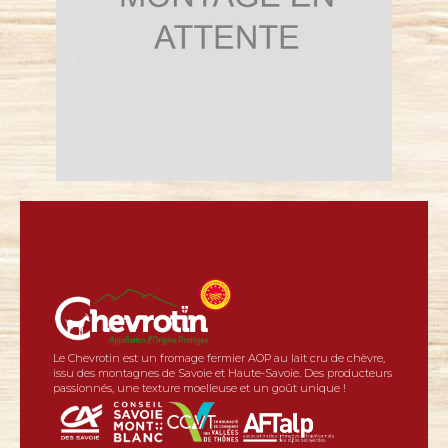
Le Chevrotin est un fromage fermier AOP au lait cru de chèvre,
issu des montagnes de Savoie et Haute-Savoie. Des producteurs
passionnés, une texture moelleuse et un goût unique !