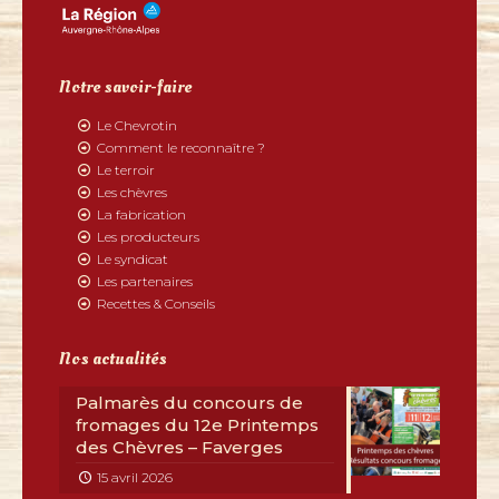
Notre savoir-faire
Le Chevrotin
Comment le reconnaître ?
Le terroir
Les chèvres
La fabrication
Les producteurs
Le syndicat
Les partenaires
Recettes & Conseils
Nos actualités
Palmarès du concours de
fromages du 12e Printemps
des Chèvres – Faverges
15 avril 2026