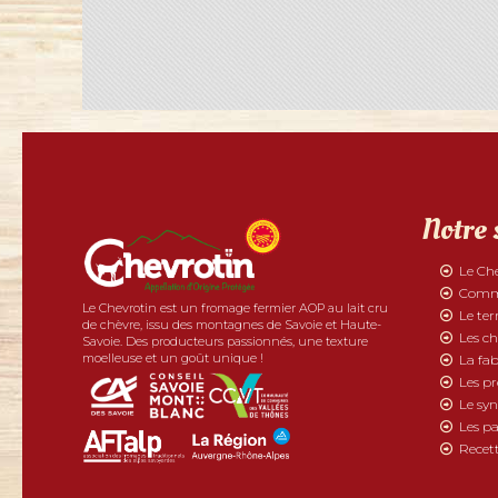
Notre 
Le Ch
Comme
Le Chevrotin est un fromage fermier AOP au lait cru
Le ter
de chèvre, issu des montagnes de Savoie et Haute-
Les ch
Savoie. Des producteurs passionnés, une texture
moelleuse et un goût unique !
La fab
Les p
Le syn
Les pa
Recett