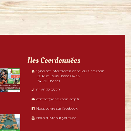
Nos Coordonnées
Syndicat Interprofessionnel du Chevrotin
28 Rue Louis Haase BP 55
74230 Thônes
04 50 32 05 79
contact@chevrotin-aop.fr
Nous suivre sur facebook
Nous suivre sur youtube