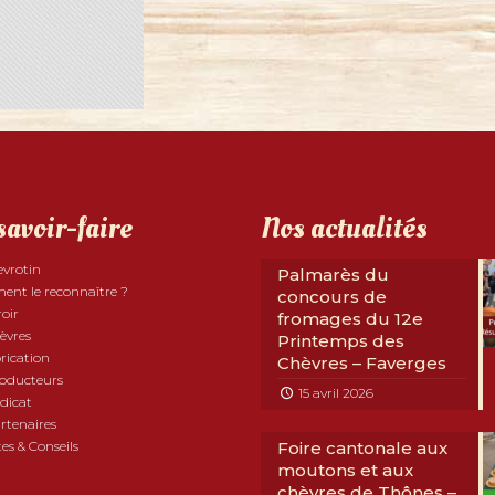
savoir-faire
Nos actualités
evrotin
Palmarès du
nt le reconnaître ?
concours de
roir
fromages du 12e
èvres
Printemps des
rication
Chèvres – Faverges
roducteurs
15 avril 2026
dicat
rtenaires
es & Conseils
Foire cantonale aux
moutons et aux
chèvres de Thônes –