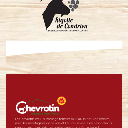
Le Chevrotin est un fromage fermier AOP au lait cru de chèvre,
issu des montagnes de Savoie et Haute-Savoie. Des producteurs
passionnés, une texture moelleuse et un goût unique !