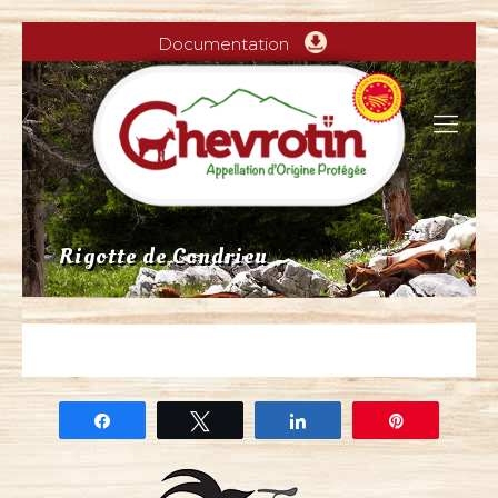
Documentation
Rigotte de Condrieu
Partagez
Tweetez
Partagez
Épingle