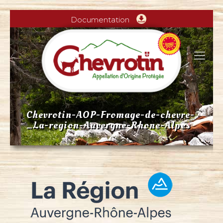
Documentation
Chevrotin-AOP-Fromage-de-chevre-
_La-region-Auvergne-Rhone-Alpes