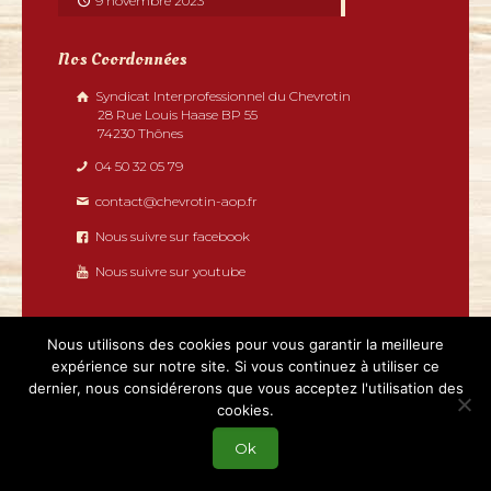
9 novembre 2023
Nos Coordonnées
Syndicat Interprofessionnel du Chevrotin
28 Rue Louis Haase BP 55
74230 Thônes
04 50 32 05 79
contact@chevrotin-aop.fr
Nous suivre sur facebook
Nous suivre sur youtube
Nous utilisons des cookies pour vous garantir la meilleure
expérience sur notre site. Si vous continuez à utiliser ce
dernier, nous considérerons que vous acceptez l'utilisation des
2019 - Chevrotin tous droits réservés | Réalisé par
cookies.
Boostacom
et
Licom Développement
|
Mentions légales
|
RGPD
|
Partenaires
Ok