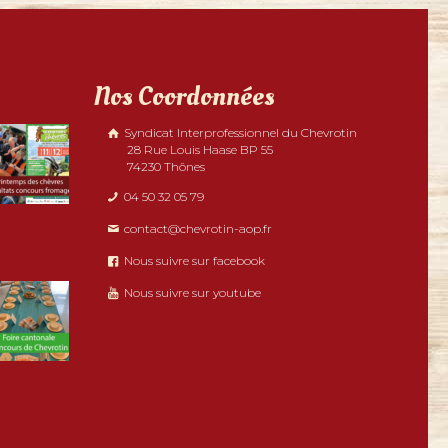
Nos Coordonnées
Syndicat Interprofessionnel du Chevrotin
28 Rue Louis Haase BP 55
74230 Thônes
04 50 32 05 79
contact@chevrotin-aop.fr
Nous suivre sur facebook
Nous suivre sur youtube