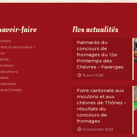
savoir-faire
Nos actualités
evrotin
Palmarès du
nt le reconnaître ?
concours de
roir
fromages du 12e
èvres
Printemps des
rication
Chèvres – Faverges
roducteurs
15 avril 2026
dicat
rtenaires
es & Conseils
Foire cantonale aux
moutons et aux
chèvres de Thônes –
résultats du
concours de
fromages
9 novembre 2023