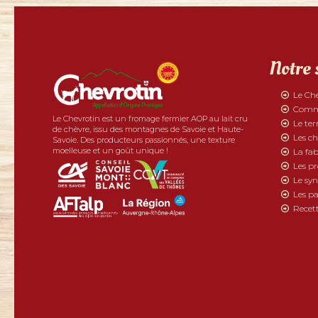
Notre 
Le Ch
Comme
Le Chevrotin est un fromage fermier AOP au lait cru
Le ter
de chèvre, issu des montagnes de Savoie et Haute-
Les ch
Savoie. Des producteurs passionnés, une texture
moelleuse et un goût unique !
La fab
Les p
Le syn
Les pa
Recett