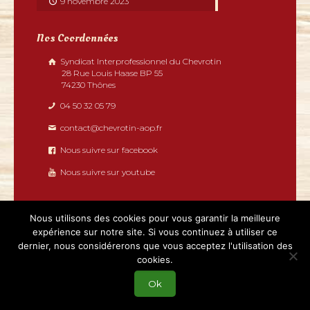
9 novembre 2023
Nos Coordonnées
Syndicat Interprofessionnel du Chevrotin
28 Rue Louis Haase BP 55
74230 Thônes
04 50 32 05 79
contact@chevrotin-aop.fr
Nous suivre sur facebook
Nous suivre sur youtube
Nous utilisons des cookies pour vous garantir la meilleure
expérience sur notre site. Si vous continuez à utiliser ce
dernier, nous considérerons que vous acceptez l'utilisation des
2019 - Chevrotin tous droits réservés | Réalisé par
cookies.
Boostacom
et
Licom Développement
|
Mentions légales
|
RGPD
|
Partenaires
Ok