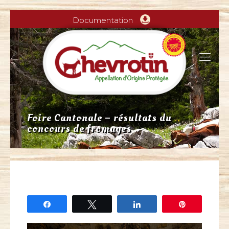
Documentation
Foire Cantonale – résultats du
concours de fromages
Partagez
Tweetez
Partagez
Épingle