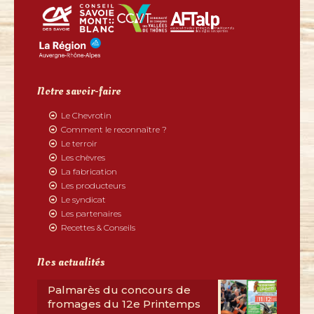
Notre savoir-faire
Le Chevrotin
Comment le reconnaître ?
Le terroir
Les chèvres
La fabrication
Les producteurs
Le syndicat
Les partenaires
Recettes & Conseils
Nos actualités
Palmarès du concours de
fromages du 12e Printemps