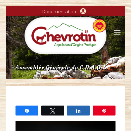
Documentation
Assemblée Générale du C.N.A.O.L.
Partagez
Tweetez
Partagez
Épingle